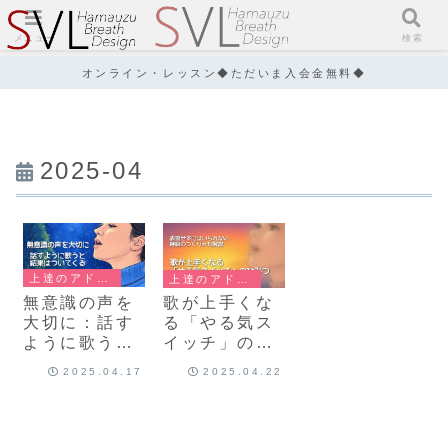
メニュー
検索
オンライン・レッスン◆ただいま入会金無料◆
2025-04
上達のアドバイス
上達のアドバイス
無意識の声を
歌が上手くな
大切に：話す
る「やる気ス
ように歌うと
イッチ」のひ
結果はついて
みつ
2025.04.17
2025.04.22
くる