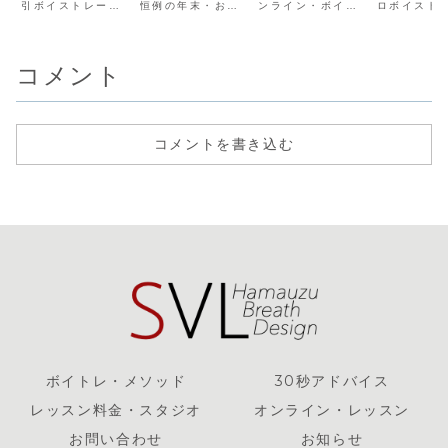
引ボイストレーニ
恒例の年末・お正
ンライン・ボイト
ロボイスト
ン】
【2020~202
金】
ングレッスンを本
月ボイストレーニ
レ・レッスンを割
ーによる、
1】
年度も、お年玉割
ング・レッスンを
引料金で開催しま
るボイトレ
引料金で実施しま
開催します！毎年
す。歌が上手くな
納得のリー
す。ここでしか体
恒例の年末・年始
るとはこういうこ
ルな料金で
コメント
験できない、自分
ボイストレーニン
とだったのか、自
多くの方に
だけの呼吸、誰の
グ・レッスンのご
由に話し、声を出
ていただき
真似でもない自然
案内です。今回は
すとはこういうこ
ように、レ
な声で、いつもと
時節柄、オンライ
とだったのかがわ
料金・体験
は違うお正月・大
ン・レッスンを中
かる、他では出会
ン料金を大
晦日を過ごしませ
心に開催します。
いないボイストレ
げします。
コメントを書き込む
んか？体験レッス
一年の締めくくり
ーニングをお届け
声・高い声
ンも通常通り実
に声と呼吸...
します。超初心
ちの伝わる
施...
者〜プロまで。声
わず頷く納
のジャンルは問い
を。ミック
ません（ボーカル
スや腹式呼
各種・声楽、声
由な歌唱や
優・俳優・一般・
演技も自然
プレゼン）。
付く納得の
トレーニン
ボイトレ・メソッド
30秒アドバイス
レッスン料金・スタジオ
オンライン・レッスン
お問い合わせ
お知らせ