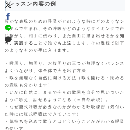
レッスン内容の例
豊かな表現のための呼吸がどのような時にどのようなシ
ステムで生まれ、その呼吸がどのようなタイミングで声
に繋がり、相手に伝わり、また自由に描き出せるかを
知
り、実践する
ことで誰でも上達します。その過程で以下
のようなものが手に入ります。
・喉周り、胸周り、お腹周りの三つが無理なくバランス
よくつながり、体全体で声を出す方法
・喉を無理なく自然に開ける方法（喉を開ける・閉める
の意味も分かります）
・いかに自然に、まるで今その歌詞を自分で思いついた
ように歌え、話せるようになる（＝自然表現）。
・なぜ腹式呼吸が必要なのかがわかる呼吸練習（気付い
た時には腹式呼吸はできています）
・気持ちを込めて歌うとはどういうことかがわかる呼吸
の使い方