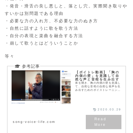
・発音・滑舌の良し悪しと、落とし穴。実際聞き取りや
すいかは別問題である理由
・必要な力の入れ方、不必要な力のぬき方
・自然に話すように歌を歌う方法
・自分の表現と楽曲を融合する方法
・崩して歌うとはどういうことか
等々
【ボイトレ動画】「胸の
内側の壁」を意識して自
然な声と音程を生み出す
体を開き、胸の内側の壁を意識し
て、自然な音程の自然な発声を生
み出すためのボイストレーニング
動画です。新型コロナウイルス
の影響で自宅から動けない方のた
めに、オンラインレッスン後にレ
ッスン内容の一部を動画にしまし
た。
2020.03.29
song-voice-life.com