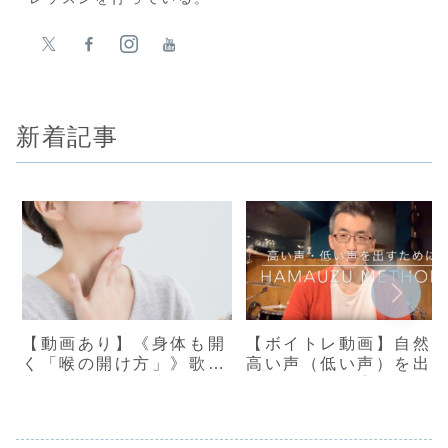
新着記事
【動画あり】《身体も開
【ボイトレ動画】自然
く「喉の開け方」》歌唱
高い声（低い声）を出
力・音域・表現力UP！
ための練習法①
【浜渦ボイトレメソッ
ド】