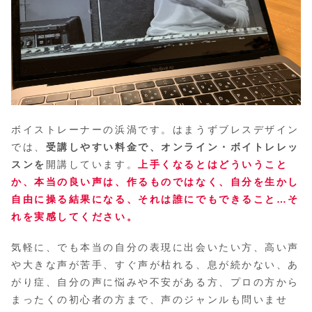
ボイストレーナーの浜渦です。はまうずブレスデザイン
では、
受講しやすい料金で、オンライン・ボイトレレッ
スンを
開講しています。
上手くなるとはどういうこと
か、本当の良い声は、作るものではなく、自分を生かし
自由に操る結果になる、それは誰にでもできること…そ
れを実感してください。
気軽に、でも本当の自分の表現に出会いたい方、高い声
や大きな声が苦手、すぐ声が枯れる、息が続かない、あ
がり症、自分の声に悩みや不安がある方、プロの方から
まったくの初心者の方まで、声のジャンルも問いませ