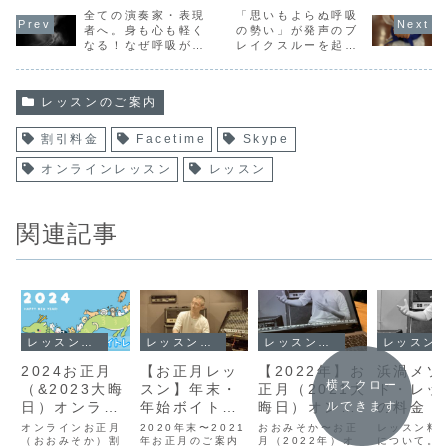
全ての演奏家・表現
「思いもよらぬ呼吸
者へ。身も心も軽く
の勢い」が発声のブ
なる！なぜ呼吸が大
レイクスルーを起こ
切なのか、喉を開け
す
ることはどういうこ
とかがわかる呼吸練
レッスンのご案内
習
割引料金
Facetime
Skype
オンラインレッスン
レッスン
関連記事
レッスンのご案内
レッスンのご案内
レッスンのご案内
レッスンのご案内
2024お正月
【お正月レッ
【2022年】お
浜渦メソ
横スクロー
（&2023大晦
スン】年末・
正月（2021大
ド・レッ
日）オンライ
年始ボイト
晦日）オンラ
の料金・
ルできます
ンボイトレ
レ・レッスン
インボイトレ
テム・ス
オンラインお正月
2020年末〜2021
おおみそか〜お正
レッスン料
【割引レッス
（おおみそか）割
のご案内
年お正月のご案内
【お年玉料
月（2022年）オ
オ等につ
について。