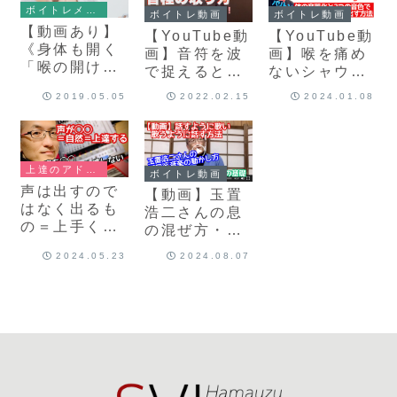
ボイトレメソッド&練習法
ボイトレ動画
ボイトレ動画
【動画あり】
【YouTube動
【YouTube動
《身体も開く
画】音符を波
画】喉を痛め
「喉の開け
で捉えると声
ないシャウ
方」》歌唱
も歌もずっと
ト、壊さない
2019.05.05
2022.02.15
2024.01.08
力・音域・表
自由に楽にな
デスボイス
現力UP！【浜
る【ボイトレ
【体の楽器化
渦ボイトレメ
の基礎】
と２つの音
ソッド】
色】
上達のアドバイス
ボイトレ動画
声は出すので
【動画】玉置
はなく出るも
浩二さんの息
の＝上手くな
の混ぜ方・音
る人とならな
楽の動かし方
2024.05.23
2024.08.07
い人の大きな
【基礎ができ
差
ている人はみ
んなでき
る！】