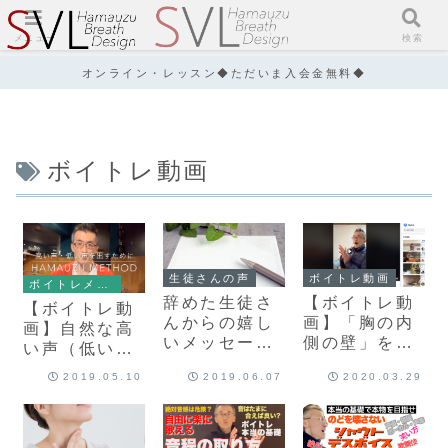
メニュー
検索
オンライン・レッスン◆ただいま入会金無料◆
ボイトレ動画
生徒さんの声
ボイトレ動画
ボイトレメソッド&練習法
辞めた生徒さ
【ボイトレ動
【ボイトレ動
んからの嬉し
画】「胸の内
画】自然な高
いメッセージ
側の壁」を意
い声（低い
（ボーカル
識して自然な
声）を出すた
2019.05.10
2019.06.07
2020.03.29
M.Sさん）
声と音程を生
めの練習法①
み出す