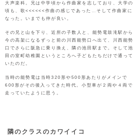
大声楽科。兄は中学頃から作曲家を志しており、大学の
頃も、歌<<<<<<作曲の感じであった…そして作曲家に
なった。いまでも仲が良い。
その兄と山を下り、近所の子数人と、能勢電鼓滝駅から
今の高架になるずっと前の川西能勢口へ出て、川西能勢
口でさらに阪急に乗り換え、隣の池田駅まで。そして池
田の室町幼稚園というところへ子どもたちだけで通って
いたのだ。
当時の能勢電は当時320形や500形あたりがメインで
600形がその後入ってきた時代。小型車が２両や４両で
走っていたように思う。
隣のクラスのカワイイコ