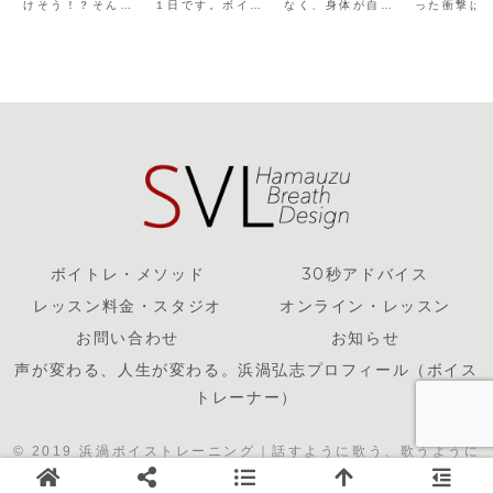
けそう！？そんな
１日です。ボイス
なく、身体が自然
った衝撃は
は体内の圧力
レに負けない
バッハ・
予感を生む体内の
トレーナーという
に“踊り出す”こと
「いい声」
だ
決意」
ア」
呼吸圧が本当の発
不安定な道を生業
——想像と身体、
「人間の声
声表現や自由な演
としてここまでや
そして自由をめぐ
切にする原
技を生み出す。上
ってこれたのも、
る雨の朝の気づ
りました。
手くなる人ならな
ひとえに、私の独
き。
代の体験、
い人の決定的な差
特のレッスンスタ
ーと家族の
を解説。歌手、声
イルを支持してく
して浜渦ボ
優俳優を目指す
ださった皆様のお
メソッドの
人。ボイストレー
かげです。幾重に
ながる音楽
ナーを目指す人。
も感謝申し上げま
ルーツをた
自由な表現をした
す。確かに私のレ
ッセイです
い全ての人へ。
ッスンを受けた...
ボイトレ・メソッド
30秒アドバイス
レッスン料金・スタジオ
オンライン・レッスン
お問い合わせ
お知らせ
声が変わる、人生が変わる。浜渦弘志プロフィール（ボイス
トレーナー）
© 2019 浜渦ボイストレーニング｜話すように歌う、歌うように
話す。多ジャンル対応レッスン.