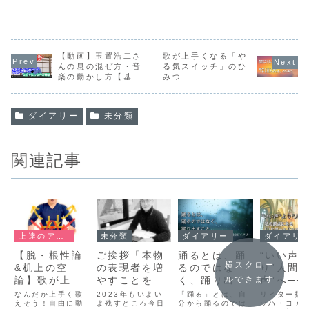
力・音域・表現力UP！
ための練習法①
【浜渦ボイトレメソッ
ド】
【動画】玉置浩二さ
歌が上手くなる「や
んの息の混ぜ方・音
る気スイッチ」のひ
楽の動かし方【基礎
みつ
ができている人はみ
んなできる！】
ダイアリー
未分類
関連記事
上達のアドバイス
未分類
ダイアリー
ダイアリ
【脱・根性論
ご挨拶「本物
踊るとは、踊
“いい声”
横スクロー
&机上の空
の表現者を増
るのではな
り“人間
論】歌が上手
やすことを諦
く、踊り出す
声”へ──
ルできます
くなるのに一
めない、ニセ
こと
原点にあ
なんだか上手く歌
2023年もいよい
「踊る」とは、自
リヒター指
番必要なもの
えそう！自由に動
モノのボイト
よ残すところ今日
分から踊るのでは
「リヒタ
ッハ・コア