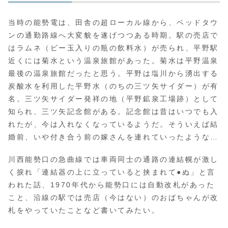
当時の能勢電は、田舎の超ローカル線から、ベッドタウ
ンの通勤路線へ大変貌を遂げつつある時期。駅の売店で
はラムネ（ビー玉入りの瓶の飲料水）が売られ、平野駅
近くには菊水という温泉旅館があった。菊水は平野温泉
最後の温泉旅館だったと思う。平野は塩川から湧出する
炭酸水を利用した平野水（のちの三ツ矢サイダー）が有
名。三ツ矢サイダー発祥の地（平野鉱泉工場跡）として
知られ、三ツ矢記念館がある。記念館は昔はいつでも入
れたが、今は入れなくなっているようだ。そういえば結
婚前、いや付き合う前の嫁さんを連れていったような…
川西能勢口の急曲線では車両同士の通路の連結幌が激し
く捩れ「連結器の上に立っていると挟まれて●ぬ」と言
われた話、1970年代から能勢口には自動改札があった
こと、沿線の駅では売店（今はない）のおばちゃんが改
札をやっていたことなど書いてみたい。