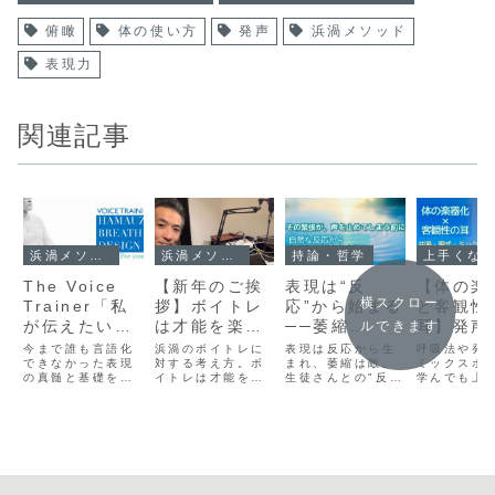
俯瞰
体の使い方
発声
浜渦メソッド
表現力
関連記事
浜渦メソッドについて
浜渦メソッドについて
持論・哲学
上手くなる人の考え方
The Voice
【新年のご挨
表現は“反
【体の楽
横スクロー
Trainer「私
拶】ボイトレ
応”から始まる
と客観性
が伝えたいも
は才能を楽し
──萎縮
耳】発声
ルできます
の・私にしか
く育て、自分
は“敵”、だか
ミックス
今まで誰も言語化
浜渦のボイトレに
表現は反応から生
呼吸法や発
伝えられない
できなかった表現
を作り上げて
対する考え方。ボ
ら生徒を絶対
まれ、萎縮は敵。
スの前に
ミックスボ
の真髄と基礎を伝
イトレは才能を楽
生徒さんとの"反
学んでも上
もの」
いく「道」
に萎縮させて
に作るべ
えること。それが
しく育てる道。雲
応"の受け止め合い
らないのは
はならない
礎”
ボイストレーナー
をつかむような苦
から歌の波を生
か？本記事
としての責務であ
労を皆さんの代わ
む、浜渦ボイトレ
歌の上達に
り、私にしかでき
りにするのがボイ
の本質とは？
「体の楽器
ないこと。既存の
ストレーナー。自
「客観性の
ボイトレや声楽レ
分のありのままの
いう本当の
ッスンでは決して
下手さ弱さを受け
ついて解説
得られない才能に
入れてスタートラ
す。自分の