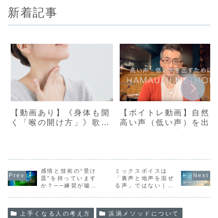
新着記事
【動画あり】《身体も開
【ボイトレ動画】自然
く「喉の開け方」》歌唱
高い声（低い声）を出
力・音域・表現力UP！
ための練習法①
【浜渦ボイトレメソッ
ド】
感情と技術の“受け
ミックスボイスは
皿”を持っています
「裏声と地声を混ぜ
か？──練習が嘘を
る声」ではない｜自
つかないために
然に生まれる本当の
声
上手くなる人の考え方
浜渦メソッドについて