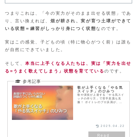
つまりこれは、「今の実力がそのまま出せる状態」であ
り、言い換えれば、
畑が耕され、実が育つ土壌ができて
いる状態＝練習がしっかり身につく状態
なのです。
実はこの感覚、子どもの頃（特に物心がつく前）は誰も
が自然にできていました。
そして、
本当に上手くなる人たちは、実は「実力を出せ
る=うまく歌えてしまう」状態を育てている
のです。
歌が上手くなる「やる気
スイッチ」のひみつ
歌や演技が上達する「やる気スイ
ッチの作り方」で苦手意識も克
服！ ボイトレのプロ浜渦が、歌
わずにはいられなくなる呼吸法を
解説。自分だけの声を手に入れよ
う！
2025.04.22