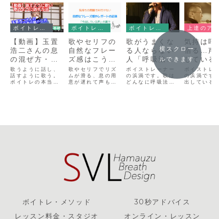
ボイトレ動画
ボイトレメソッド&練習法
ボイトレメソッド&練習法
上達のアドバイス
【動画】玉置
歌やセリフの
歌がうまくな
気持は呼
横スクロー
浩二さんの息
自然なフレー
る人ならない
宿る…声
の混ぜ方・音
ズ感はこうし
人「呼吸法・
している
ルできます
楽の動かし方
て生まれる
発声法の捉え
けが歌じ
歌うように話し、
歌やセリフでリズ
ボイストレーナー
ボイストレ
【基礎ができ
話すように歌う。
ムが滑る、息の用
方」で大きな
の浜渦です。歌は
い「一曲
の浜渦です
ボイトレの本当の
意が遅れて声も遅
どんなに呼吸法や
出している
ている人はみ
差がつく
語を紡ぐ
基礎と呼吸と声の
れる……そんな悩
発声法を研究し、
ではありま
んなでき
いのある
表現の全てが詰ま
みの原因は「声の
いろんなメソッド
休符や間奏
ったYoutube動画
準備のタイミン
を実践し、ボイス
も、物語は
る！】
吸」を作
のご紹介。玉置浩
グ」にあります。
トレーニングに通
いますよね
二さんのモノマネ
本当のレガートや
い、声楽レッスン
喉の調子が
部分の抜粋動画を
自然なフレーズ感
に通っても、なか
声が裏返っ
載せています。基
の正体は、今出し
なか上達しない
途切れたり
礎と取り違えた現
ている声が終わる
人、想いと感動を
も、呼吸の
代のボイトレの危
前に次の準備を済
伝えるという意味
勢いこそが
険性も解説。
ませる「体内のリ
の「本当のうま
なり、相手
レー」。気持ちの
さ」を手に入れら
ることを忘
問題でも発声の問
れない人はたくさ
ようにしま
題でもない、ボイ
んい...
う。...
トレの本質を解
説。
ボイトレ・メソッド
30秒アドバイス
レッスン料金・スタジオ
オンライン・レッスン