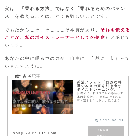
実は、
「乗れる方法」ではなく「乗れるためのバラン
ス」
を教えることは、とても難しいことです。
でもだからこそ、そこにこそ本質があり、
それを伝える
ことが、私のボイストレーナーとしての使命
だと感じて
います。
あなたの中に眠る声の力が、自由に、自然に、伝わって
いきますように。
浜渦メソッド『自然な呼
吸で本当の声を引き出す
ボイストレーニング』
浜渦メソッドは体の反応を活かす
体の楽器化で、“表現が生まれる
声・話すように歌い、歌うように
話す声”導く独自アプローチ。初
心者もプロも、自分らしい声で人
の心に響かせます。
2025.06.23
song-voice-life.com