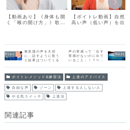
【動画あり】《身体も開
【ボイトレ動画】自然
く「喉の開け方」》歌唱
高い声（低い声）を出
力・音域・表現力UP！
ための練習法①
【浜渦ボイトレメソッ
ド】
無意識の声を大切
声の実感って「出す
に：話すように歌う
実感がないのに出て
と結果はついてくる
いること」！？〜声
は“出す”ものじゃな
く“現れる”もの〜
ボイトレメソッド&練習法
上達のアドバイス
自由な声
ゾーン
上達する人しない人
やる気スイッチ
上達法
関連記事