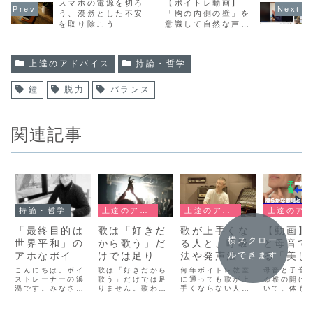
スマホの電源を切ろ
【ボイトレ動画】
う、漠然とした不安
「胸の内側の壁」を
を取り除こう
意識して自然な声と
音程を生み出す
上達のアドバイス
持論・哲学
鐘
脱力
バランス
関連記事
持論・哲学
上達のアドバイス
上達のアドバイス
上達のアドバイス
「最終目的は
歌は「好きだ
歌が上手くな
【動画】
横スクロー
世界平和」の
から歌う」だ
る人と、呼吸
と母音で
アホなボイス
けでは足りな
法や発声法が
る「美し
ルできます
トレーナーよ
い！関西レッ
正しくてもう
らかに歌
こんにちは。ボイ
歌は「好きだから
何年ボイトレ教室
母音と子音
り
ストレーナーの浜
スン終了
歌う」だけでは足
まくならない
に通っても歌が上
すための
る喉の開け
渦です。みなさま
りません。歌わず
手くならない人
いて。体も
人の大きな差
開け方」
お元気ですか。
には居れなくなる
と、簡単に上手く
の開け方(ver
【YouTu
2021年もどうぞ
ような体のテンシ
なる人の差とは。
の応用編動