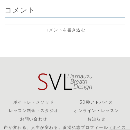
よろしくお願いい
ョン、呼吸のテン
正しいボイトレや
紹介とその
たします。緊急事
ションを創ること
呼吸法・発声法
す。さらに
コメント
態宣言が出ること
が感動を生み出し
も、バランスを無
滑らかに歌
が確定的ですね。
ます。そんな体を
視してはときに逆
すための喉
まずは生徒の皆様
レッスンで作り、
効果にもなりま
方を解説。
へ。スタジオの閉
呼吸から気持ちを
す。表現のバラン
ト唱法（滑
鎖などがあった場
どんどん上げてい
スのルールを知り
歌う方法）
合、当日でもレッ
き、歌う理由と伝
実践すれば、だれ
の本来の作
コメントを書き込む
スンできなくなる
わる声を作る浜渦
もが感動を再現で
よくある勘
場合も考えられ
ボイストレーニン
き、自然な表現と
どについて..
ま...
グメソッド。東高
発声、本当の上達
円寺・新宿・セン
を実感できます。
ター南・尼崎
目から鱗のボイス
トレーニングはま
うずメソッド。東
高円寺・新宿・横
浜・尼崎・オンラ
イン
ボイトレ・メソッド
30秒アドバイス
レッスン料金・スタジオ
オンライン・レッスン
お問い合わせ
お知らせ
声が変わる、人生が変わる。浜渦弘志プロフィール（ボイス