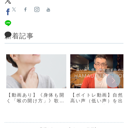
新着記事
【動画あり】《身体も開
【ボイトレ動画】自然
く「喉の開け方」》歌唱
高い声（低い声）を出
力・音域・表現力UP！
ための練習法①
【浜渦ボイトレメソッ
ド】