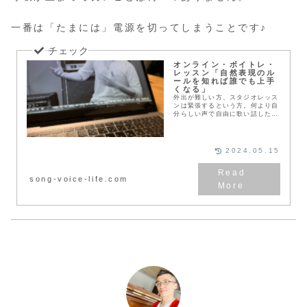
一番は「たまには」電源を切ってしまうことです♪
オンライン・ボイトレ・
レッスン「自然表現のル
ールを知れば誰でも上手
くなる」
外出が難しい方、スタジオレッス
ンは緊張するという方。何より自
分らしい声で自由に歌い話したい
方、人の心へ届く、本当の歌唱力
を身に付けたい方へ。声と呼吸と
体のバランスを知ることで、無理
のない自然な呼吸法・発声法、相
2024.05.15
手に伝わる歌唱と声の出し方が身
につく、これまでにない画期的ボ
イトレです。声に自信のない方、
song-voice-life.com
息が続かない方、セリフ・話し
方・演技力等なども合わせて身に
付けたい方も。