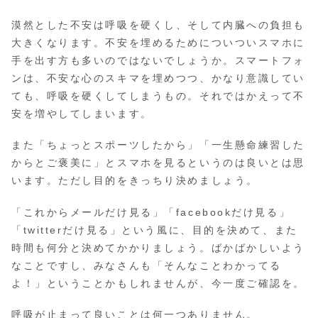
漠然とした不安は呼吸を硬くし、そして内臓への負担も
大きくなります。不安を埋めるためについついスマホに
手を出す方も多いのではないでしょうか。スマートフォ
ンは、不安な心のスキマを埋めつつ、かなり意識してい
ても、呼吸を硬くしてしまうもの。それではかえって不
安を増やしてしまいます。
また「ちょっとスポーツしたから」「一生懸命練習した
からとご褒美に」とスマホを見るというのは良いとは思
います。ただし目的をきっちり決めましょう。
「これからメールだけ見る」「facebookだけ見る」
「twitterだけ見る」という風に、目的を決めて、また
時間も何分と決めてかかりましょう。ばかばかしいよう
なことですし、みなさんも「そんなことわかってる
よ！」ということかもしれませんが、今一度ご確認を。
呼吸が止まって良いことは何一つありません。