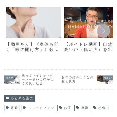
【動画あり】《身体も開
【ボイトレ動画】自然
く「喉の開け方」》歌唱
高い声（低い声）を出
力・音域・表現力UP！
ための練習法①
【浜渦ボイトレメソッ
ド】
焦ってトイレットペ
お寺の鐘のような体
ーパー買いに行かな
躯と脱力
くて良い社会
心と体を楽に
呼吸
スマートフォン
お香
座禅
想像力