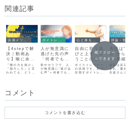
関連記事
浜渦メソッドについて
ボイトレメソッド&練習法
心と体を楽に
持論・哲
【4stepで解
人が無意識に
自由に歌う喜
表現は“
横スクロー
決｜動画あ
逃げた先の声
びと上手く歌
応”から
り】喉に余計
「何者でもな
うことの差
──萎縮
ルできます
な力が入る本
い声」からの
「ボイストレ
は“敵”、
『喉の力を抜け』
歌やセリフで、人
ボイストレーナー
表現は反応
当の理由〜
『脱力しろ』と言
脱却
が無意識に“逃げ込
ーナーとして
の浜渦です。私が
ら生徒を
まれ、萎縮
われても、どうす
む声”＝何者でもな
目指すボイトレ
生徒さんとの
『力を抜け』
皆さんにお伝
に萎縮さ
ればいいかわから
い無難な声。その
は、皆さんが自分
応"の受け止
の落とし穴
えしたいこ
はならな
ない方へ。喉に力
正体と、そこから
の体を「操り人形
から歌の波
が入る本当の理由
抜け出すための身
の使い手」のよう
む、浜渦ボ
と、体を楽器
と」
を解説し、体を楽
体と心の使い方
に自由に自在に操
の本質とは
にする話〜
コメント
器のように使う
を、浜渦ボイトレ
りそこから紡ぎ出
『体の楽器化』
メソッドの視点で
される自分の声を
と、4stepの呼
解説します。
客観的に聞くこと
吸・発声法で自然
で、より良いもの
に声を出すコツを
を自分の力で育て
紹介します。
て行く喜びを知っ
コメントを書き込む
ていただくこと。
そしてそれを歌や
話...