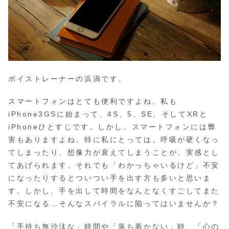
ボイストレーナーの浜渦です。
スマートフォンはとても便利ですよね。私も
iPhone3GSに始まって、4S、5、SE、そしてXRと
iPhoneひとすじです。しかし、スマートフォンには弊
害もありますよね。特に私にとっては、呼吸が硬くなっ
てしまったり、想像力が衰えてしまうことが、実感とし
てあげられます。それでも「わかっちゃいるけど」不安
になったりするとついつい手を出す方も多いと思いま
す。しかし、手を出して時間をなんとなくすごしてまた
不安になる…そんなスパイラルに陥ってはいませんか？
「手持ち無沙汰な」時間や「落ち着かない」時、「心の