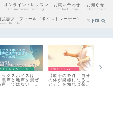
オンライン・レッスン
お問い合わせ
お知らせ
Online Voice Training
Contact Form
Information
渦弘志プロフィール（ボイストレーナー）
ainer Profile
ボイトレメソッド&練習法
上達のアドバイス
ボイト
ミックスボイスは
【歌手の条件「自分
【実
「裏声と地声を混ぜ
の体が楽器になるこ
程は
る声」ではない｜自
と」】を知れば発声
いで
然に生まれる本当の
法・呼吸法が一気に
【絶
声
簡単になる理由
性】