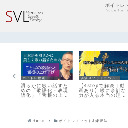
ボイトレ
Voice Trai
ボイトレ動画
浜渦メソッドについて
滑らかに歌い話すた
【4stepで解決｜動
る人
めの「歌語化・表現
画あり】喉に余計な
くな
語化」「舌根の上げ
力が入る本当の理
的な
下げ」「強い息の作
由〜『力を抜け』の
り方」について【30
落とし穴と、体を楽
秒動画付き】
器にする話〜
Home
ボイトレメソッド&練習法