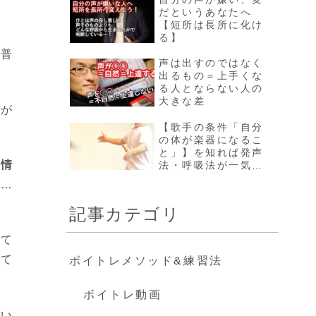
だというあなたへ
【短所は長所に化け
る】
。普
声は出すのではなく
出るもの＝上手くな
る人とならない人の
大きな差
なが
【歌手の条件「自分
の体が楽器になるこ
と」】を知れば発声
感情
法・呼吸法が一気に
簡単になる理由
す…
記事カテゴリ
って
せて
ボイトレメソッド&練習法
ボイトレ動画
てい