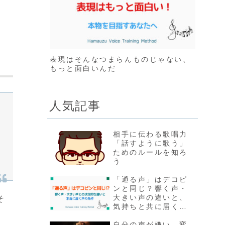
表現はそんなつまらんものじゃない、
もっと面白いんだ
人気記事
相手に伝わる歌唱力
「話すように歌う」
ためのルールを知ろ
う
「通る声」はデコピ
ンと同じ？響く声・
大きい声の違いと、
そ
気持ちと共に届く声
の条件
自分の声が嫌い、変