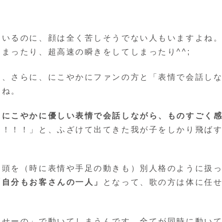
ているのに、顔は全く苦しそうでない人もいますよね
まったり、超高速の瞬きをしてしまったり^^;
ら、さらに、にこやかにファンの方と「表情で会話し
よね。
とにこやかに優しい表情で会話しながら、ものすごく
！！！！」と、ふざけて出てきた我が子をしかり飛ば
、頭を（時に表情や手足の動きも）別人格のように扱
「自分もお客さんの一人」
となって、歌の方は体に任
「せーの」で動いてしまうんです。全てが同時に動い