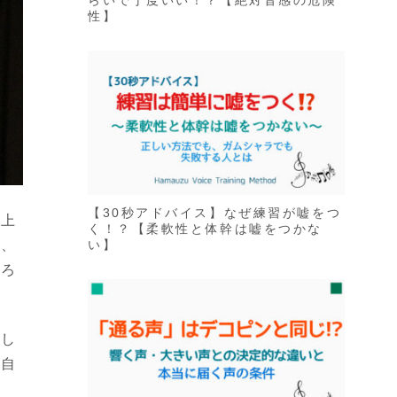
らいで丁度いい！？【絶対音感の危険
性】
【30秒アドバイス】なぜ練習が嘘をつ
ず上
く！？【柔軟性と体幹は嘘をつかな
ば、
い】
ちろ
でし
。自