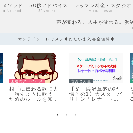
・メソッド
30秒アドバイス
レッスン料金・スタジオ
ning Method
30seconds
About Lessons
声が変わる、人生が変わる。浜
Tr
オンライン・レッスン◆ただいま入会金無料◆
上達のアドバイス
音楽と人生
相手に伝わる歌唱力
【父・浜渦章盛の記
「話すように歌う」
憶その1】大スターバ
ためのルールを知ろ
リトン「レナート・
う
カペッキ・劇団」の
奇跡