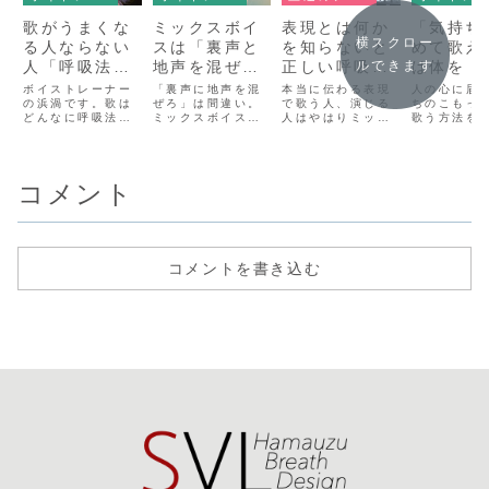
歌がうまくな
ミックスボイ
表現とは何か
「気持ち
横スクロー
る人ならない
スは「裏声と
を知らないと
めて歌え
人「呼吸法・
地声を混ぜる
正しい呼吸
は体を「
ルできます
発声法の捉え
声」ではない
法・発声法を
化」する
ボイストレーナー
「裏声に地声を混
本当に伝わる表現
人の心に届
方」で大きな
の浜渦です。歌は
｜自然に生ま
ぜろ」は間違い。
習っても上手
で歌う人、演じる
と…具体
ちのこもっ
どんなに呼吸法や
ミックスボイスの
人はやはりミック
歌う方法を
差がつく
れる本当の声
くならない理
体をどう
発声法を研究し、
本当の正体は、整
スボイスや共鳴や
体を感動を
由【その１】
ばいいの
いろんなメソッド
った体から自然に
腹式呼吸ができて
器化し、胸
を実践し、ボイス
生まれる“普通の
いるし、発声法も
と腹式呼吸
答えしま
トレーニングに通
声”。声帯や呼吸の
身についている。
使って「気
コメント
い、声楽レッスン
働きから解説し、
ならば「正しい呼
入る」「気
に通っても、なか
混ぜる必要がない
吸法や発声法が身
込める」を
なか上達しない
理由を丁寧に紹介
につけば私も伝わ
ってそれぞ
人、想いと感動を
します。
るすばらしい表現
的に実現す
伝えるという意味
ができる、そうい
法。これま
の「本当のうま
う本当の上手い人
イストレー
コメントを書き込む
さ」を手に入れら
になれる…は
や声楽レッ
れない人はたくさ
ず…！？」それは
は教えても
んい...
NO...
かった感動
方。滑舌も
続くのも、
も全てここ
東京（新宿
円寺）/横浜
ライン