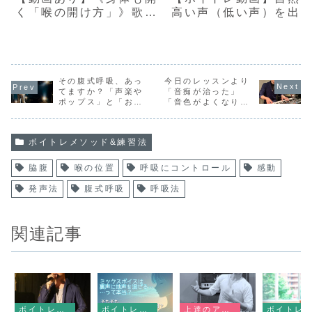
く「喉の開け方」》歌唱
高い声（低い声）を出
力・音域・表現力UP！
ための練習法①
【浜渦ボイトレメソッ
ド】
その腹式呼吸、あっ
今日のレッスンより
てますか？「声楽や
「音痴が治った」
ポップス」と「お経
「音色がよくなり息
や民謡」の腹式呼
が続くようになっ
吸・発声の違いおよ
た」2人の生徒さん
び危険性
ボイトレメソッド&練習法
脇腹
喉の位置
呼吸にコントロール
感動
発声法
腹式呼吸
呼吸法
関連記事
ボイトレメソッド&練習法
ボイトレメソッド&練習法
上達のアドバイス
ボイトレメソッド&練習法