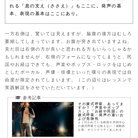
れる「息の支え（ささえ）」もここに。発声の基
本、表現の基本はここにあり。
一方右側は、驚いては見えますが、脇腹の後方はむしろ
萎縮してしまっています。お腹が突き出ていますよね。
見た目は右側の方が良いと思われる方もいらっしゃるか
もしれませんが、右側のフォームになってしまうと、民
謡やお経はできても、声楽やポップス・ロックをはじめ
としたボーカル、声優・俳優といった喋りの表現では自
由度が限定されてしまいます。（この辺りはレッスンで
実践解説をさせていただいています。）
その腹式呼吸、あってま
すか？「声楽やポップ
ス」と「お経や民謡」の
腹式呼吸・発声の違いお
よび危険性
よく行われている瞑想や丹田中心
の腹式呼吸では歌えない！感動的
な歌、オリジナリティあふれる歌
が歌えないという前に知ってほし
いこと。「感動を伝えるのに必要