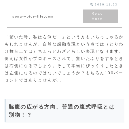
な自然な体の反応から生まれる呼
2020.11.23
吸について」「歌に必要な腹式呼
吸は西洋と日本では似て非なるも
の！？目的がそもそも違う」「日
song-voice-life.com
本の民族性は個人表現が苦手？」
「驚いた時、私は右側だ！」という方もいらっしゃるか
もしれませんが、自然な感動表現という点では（とりわ
け舞台上では）ちょっとわざとらしい表現となります。
例えば女性がプロポーズされて、驚いたふりをするとき
は右側になるでしょう。そして本当にびっくりしたとき
は左側になるのではないでしょうか？もちろん100パー
セントではありませんが…
脇腹の広がる方向、普通の腹式呼吸とは
別物！？